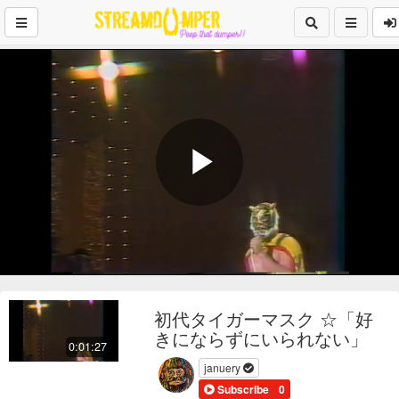
Play
Video
初代タイガーマスク ☆「好
きにならずにいられない」
0:01:27
januery
Subscribe
0